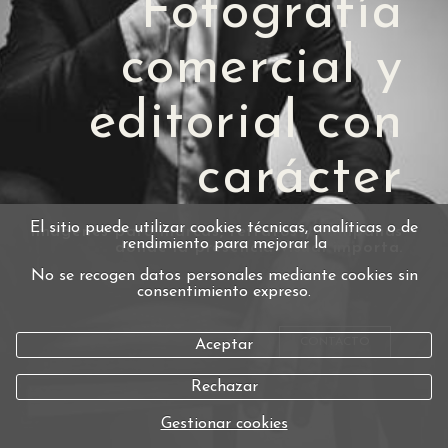
Fotografía
comercial y
editorial con
carácter
El sitio puede utilizar cookies técnicas, analíticas o de
Imágenes para marcas, retratos y campañas
rendimiento para mejorar la
donde la presencia visual importa.
No se recogen datos personales mediante cookies sin
consentimiento expreso.
CONTACTO
Aceptar
Rechazar
Gestionar cookies