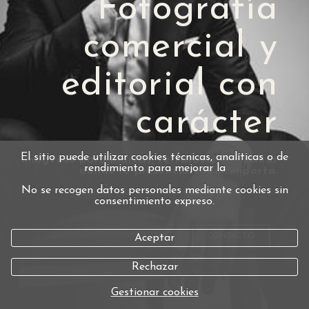
Fotografía
comercial y
editorial con
carácter
El sitio puede utilizar cookies técnicas, analíticas o de
Imágenes para marcas, retratos y campañas
rendimiento para mejorar la
donde la presencia visual importa.
No se recogen datos personales mediante cookies sin
consentimiento expreso.
CONTACTO
Aceptar
Rechazar
Gestionar cookies