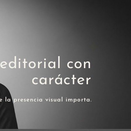
editorial con
carácter
la presencia visual importa.